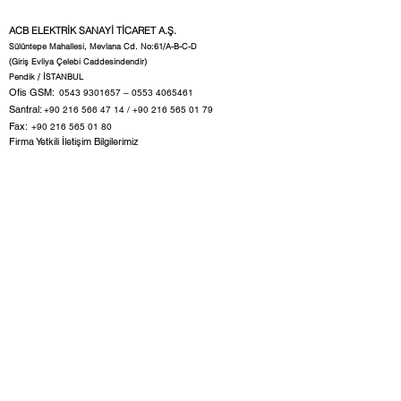
ACB ELEKTRİK SANAYİ TİCARET A.Ş.
Sülüntepe Mahallesi, Mevlana Cd. No:61/A-B-C-D
(Giriş Evliya Çelebi Caddesindendir)
Pendik / İSTANBUL
Ofis GSM:
0543 9301657
–
0553 4065461
Santral:
+90 216 566 47 14
/
+90 216 565 01 79
Fax:
+90 216 565 01 80
Firma Yetkili İletişim Bilgilerimiz
Türkiye Satış ve Pazarlama Müdürü
Fatih Tabak –
0543 930 1657 -0553
406 5461
satis1@acbelektrik.com.tr
Satış ve İç Operasyonlar Yöneticisi
Emre Taş –
0534 893 8990
satis2@acbelektrik.com.tr
Satış ve İdari İşler Sorumlusu
Görkem Yıldırım -
0538 865 92 62
satis3@acbelektrik.com.tr
​Satış Teknik
Alican Yalçın
–
0533 292 15 61
depo@acbelektrik.com.tr
Satış Destek
Sena Arduç -
0530 762 20 93
satisdestek@acbelektrik.com.tr