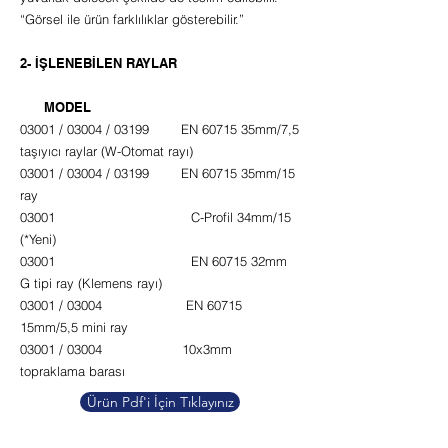
“Görsel ile ürün farklılıklar gösterebilir.”
2- İŞLENEBİLEN RAYLAR
MODEL
03001 / 03004 / 03199 EN 60715 35mm/7,5
taşıyıcı raylar (W-Otomat rayı)
03001 / 03004 / 03199 EN 60715 35mm/15
ray
03001 C-Profil 34mm/15
(*Yeni)
03001 EN 60715 32mm
G tipi ray (Klemens rayı)
03001 / 03004 EN 60715
15mm/5,5 mini ray
03001 / 03004 10x3mm
topraklama barası
Ürün Pdf'i İçin Tıklayınız