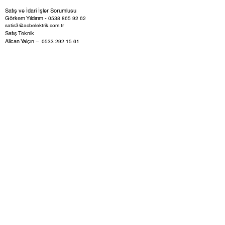
Satış ve İdari İşler Sorumlusu
Görkem Yıldırım -
0538 865 92 62
satis3@acbelektrik.com.tr
​Satış Teknik
Alican Yalçın
–
0533 292 15 61
depo@acbelektrik.com.tr
Satış Destek
Sena Arduç -
0530 762 20 93
satisdestek@acbelektrik.com.tr
Muhasebe Sorumlusu
Esmahan Polat Aksu
–
0530 072 74 26
muhasebe@acbelektrik.com.tr
Etiket Üretim ve Satış Sorumlusu
İsmail Dilbaz
–
0216 565 0179
etiket1@acbelektrik.com.tr
Dış Ticaret Yöneticisi
Burçak Süslüoğlu –
0216 565 0179
import@acbelektrik.com.tr
Şube:
ACB ELEKTRİK SANAYİ TİCARET A.Ş. İzmir Fatih Mahallesi
Sanayi Caddesi, 43 1/C, Gaziemir / İZMİR