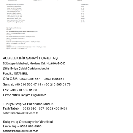
ACB ELEKTRİK SANAYİ TİCARET A.Ş.
Sülüntepe Mahallesi, Mevlana Cd. No:61/A-B-C-D
(Giriş Evliya Çelebi Caddesindendir)
Pendik / İSTANBUL
Ofis GSM:
0543 9301657
–
0553 4065461
Santral:
+90 216 566 47 14
/
+90 216 565 01 79
Fax:
+90 216 565 01 80
Firma Yetkili İletişim Bilgilerimiz
Türkiye Satış ve Pazarlama Müdürü
Fatih Tabak –
0543 930 1657 -0553
406 5461
satis1@acbelektrik.com.tr
Satış ve İç Operasyonlar Yöneticisi
Emre Taş –
0534 893 8990
satis2@acbelektrik.com.tr