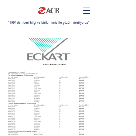
"1991'den beri bilgi ve birikimimiz ile çözüm üretiyoruz"