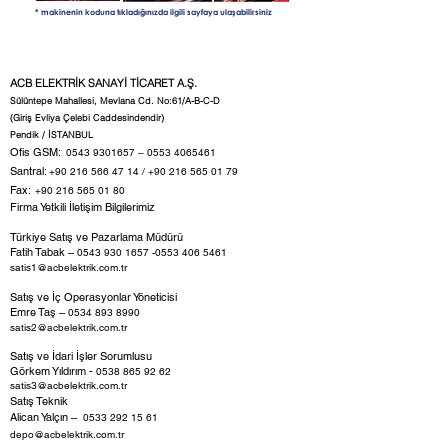
* makinenin koduna tıkladığınızda ilgili sayfaya ulaşabilirsiniz
ACB ELEKTRİK SANAYİ TİCARET A.Ş.
Sülüntepe Mahallesi, Mevlana Cd. No:61/A-B-C-D
(Giriş Evliya Çelebi Caddesindendir)
Pendik / İSTANBUL
Ofis GSM:
0543 9301657
–
0553 4065461
Santral:
+90 216 566 47 14
/
+90 216 565 01 79
Fax:
+90 216 565 01 80
Firma Yetkili İletişim Bilgilerimiz
Türkiye Satış ve Pazarlama Müdürü
Fatih Tabak –
0543 930 1657 -0553
406 5461
satis1@acbelektrik.com.tr
Satış ve İç Operasyonlar Yöneticisi
Emre Taş –
0534 893 8990
satis2@acbelektrik.com.tr
Satış ve İdari İşler Sorumlusu
Görkem Yıldırım -
0538 865 92 62
satis3@acbelektrik.com.tr
​Satış Teknik
Alican Yalçın
–
0533 292 15 61
depo@acbelektrik.com.tr